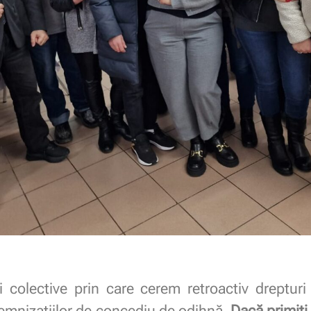
colective prin care cerem retroactiv dreptur
demnizaţiilor de concediu de odihnă.
Dacă primiți