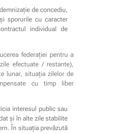
indemnizație de concediu,
și sporurile cu caracter
ntractul individual de
ducerea federației pentru a
zile efectuate / restante),
lunar, situația zilelor de
ompensate cu timp liber
icia interesul public sau
 şi în alte zile stabilite
rn. În situaţia prevăzută