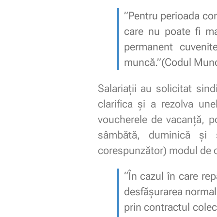
”Pentru perioada con
care nu poate fi ma
permanent cuvenite
muncă.”(Codul Munc
Salariații au solicitat si
clarifica și a rezolva une
voucherele de vacanță, po
sâmbătă, duminică și s
corespunzător) modul de ca
“În cazul în care re
desfăşurarea normală 
prin contractul colec