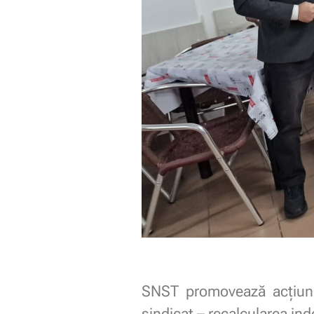
SNST promovează acțiuni 
sindicat – recalcularea in