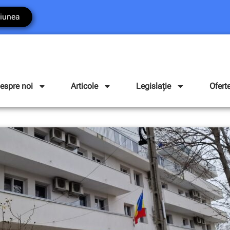
iunea
espre noi
Articole
Legislație
Ofert