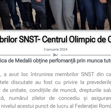
brilor SNST- Centrul Olimpic de 
3 ianuarie 2024
ica de Medalii obține perfomanță prin munca tut
4, a avut loc întrunirea membrilor SNST din ca
ele discutate au fost cu privire la prevederil
 de unitate, condițiile de muncă, drepturile sal
ă, numărul zilelor de concediu și asigura
 nivelul acestui punct de lucru al Federației Ro