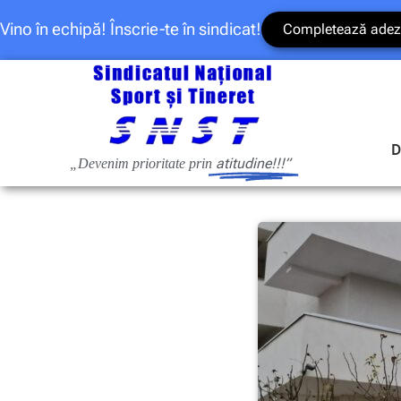
Vino în echipă! Înscrie-te în sindicat!
Completează adez
D
atitudine!!!”
„Devenim prioritate prin