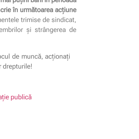
scrie în următoarea acțiune
entele trimise de sindicat,
membrilor și strângerea de
 locul de muncă, acționați
r drepturile!
ație publică