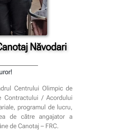
Canotaj Năvodari
uror!
drul Centrului Olimpic de
e Contractului / Acordului
ariale, programul de lucru,
rea de către angajator a
mâne de Canotaj – FRC.