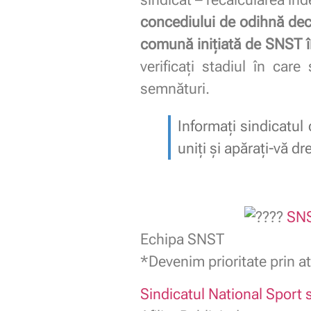
concediului de odihnă decâ
comună inițiată de SNST î
verificați stadiul în car
semnături.
Informați sindicatul 
uniți și apărați-vă dr
SNS
Echipa SNST
*Devenim prioritate prin at
Sindicatul National Sport s