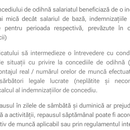
cediului de odihnă salariatul beneficiază de o 
i mică decât salariul de bază, indemnizațiile 
 pentru perioada respectivă, prevăzute în co
ii)
ndicatului să intermedieze o întrevedere cu con
le situații cu privire la concediile de odihnă (
ntajul real / numărul orelor de muncă efectuate 
ărbători legale lucrate (neplătite și nec
lcul al indemnizațiilor de concediu.
pausul în zilele de sâmbătă şi duminică ar prejud
a activităţii, repausul săptămânal poate fi acordat
tiv de muncă aplicabil sau prin regulamentul inte