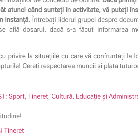
t atunci când sunteți în activitate, vă puteți în
n instanță.
Întrebați liderul grupei despre docum
e se află dosarul, dacă s-a făcut informarea 
cu privire la situațiile cu care vă confruntați la
epturile! Cereți respectarea muncii și plata tuturo
T: Sport, Tineret, Cultură, Educație și Administr
itudine!
i Tineret