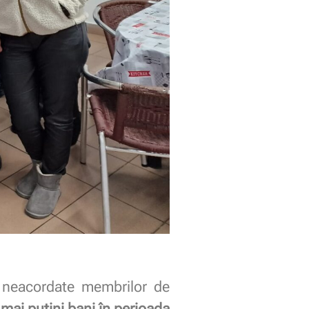
i neacordate membrilor de
 mai puțini bani în perioada