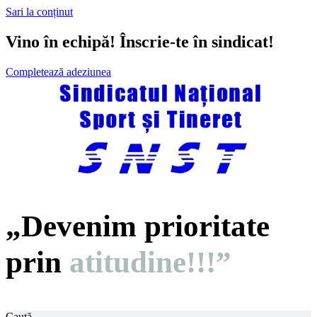
Sari la conținut
Vino în echipă! Înscrie-te în sindicat!
Completează adeziunea
„Devenim prioritate
prin
atitudine!!!”
Caută