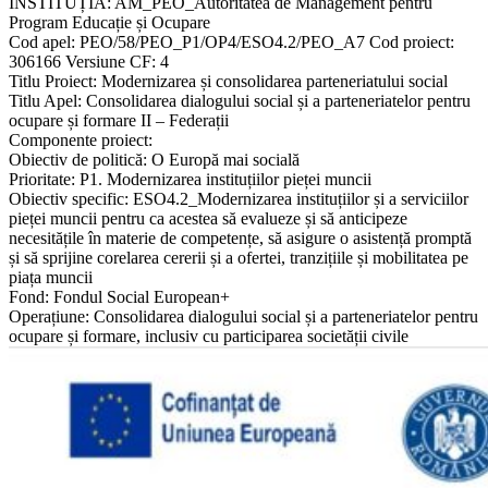
INSTITUȚIA: AM_PEO_Autoritatea de Management pentru
Program Educație și Ocupare
Cod apel: PEO/58/PEO_P1/OP4/ESO4.2/PEO_A7 Cod proiect:
306166 Versiune CF: 4
Titlu Proiect: Modernizarea și consolidarea parteneriatului social
Titlu Apel: Consolidarea dialogului social și a parteneriatelor pentru
ocupare și formare II – Federații
Componente proiect:
Obiectiv de politică: O Europă mai socială
Prioritate: P1. Modernizarea instituțiilor pieței muncii
Obiectiv specific: ESO4.2_Modernizarea instituțiilor și a serviciilor
pieței muncii pentru ca acestea să evalueze și să anticipeze
necesitățile în materie de competențe, să asigure o asistență promptă
și să sprijine corelarea cererii și a ofertei, tranzițiile și mobilitatea pe
piața muncii
Fond: Fondul Social European+
Operațiune: Consolidarea dialogului social și a parteneriatelor pentru
ocupare și formare, inclusiv cu participarea societății civile