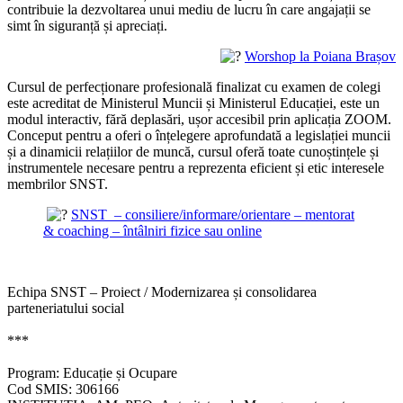
contribuie la dezvoltarea unui mediu de lucru în care angajații se
simt în siguranță și apreciați.
Worshop la Poiana Brașov
Cursul de perfecționare profesională finalizat cu examen de colegi
este acreditat de Ministerul Muncii și Ministerul Educației, este un
modul interactiv, fără deplasări, ușor accesibil prin aplicația ZOOM.
Conceput pentru a oferi o înțelegere aprofundată a legislației muncii
și a dinamicii relațiilor de muncă, cursul oferă toate cunoștințele și
instrumentele necesare pentru a reprezenta eficient și etic interesele
membrilor SNST.
SNST – consiliere/informare/orientare –
mentorat
& coaching – întâlniri fizice sau online
Echipa SNST – Proiect / Modernizarea și consolidarea
parteneriatului social
.
***
.
Program: Educație și Ocupare
Cod SMIS: 306166