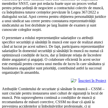
membrilor SNST, care pot redacta foarte ușor un proces verbal
pentru prima ședință de negociere a contractului colectiv de muncă,
cu îndeplinirea tuturor cerințelor prevăzute în Legea 367/2022 a
dialogului social. Apoi cererea pentru obținerea personalității juridice
a unui sindicat sau cerere pentru constatarea reprezentativității
sindicatului au fost dezbătute pe larg înainte de examen și sunt
cunoscute colegilor noștri.
O prezentare a rolului reprezentanților salariaților cu atribuții
specifice securității și sănătății în muncă este ușor de realizat atunci
când ai lucrat pe acest subiect. De fapt, participarea reprezentanților
salariaților în domeniul securității și sănătății în muncă nu numai că
optimizează condițiile de lucru, dar și întărește relația de încredere
dintre angajatori și angajați. O colaborare eficientă în acest sector
este esențială pentru crearea unui mediu de lucru în care sănătatea și
bunăstarea angajaților sunt priorități, contribuind astfel la succesul
organizației în ansamblu.
Înscrieri în Proiect
Atribuțiile Comitetului de securitate și sănătate în muncă – CSSM –
sunt cruciale pentru instaurarea unei culturi de siguranță la locul de
muncă. Prin supravegherea continuă a condițiilor de muncă și
recomandarea de măsuri corective, CSSM nu doar că ajută la
prevenirea accidentelor și îmbolnăvirilor profesionale, ci și