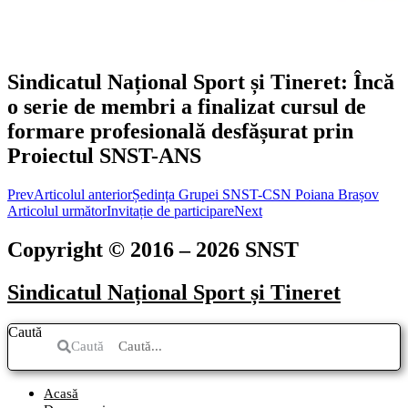
Sindicatul Național Sport și Tineret: Încă
o serie de membri a finalizat cursul de
formare profesională desfășurat prin
Proiectul SNST-ANS
Prev
Articolul anterior
Ședința Grupei SNST-CSN Poiana Brașov
Articolul următor
Invitație de participare
Next
Copyright © 2016 – 2026 SNST
Sindicatul Național Sport și Tineret
Caută
Caută
Acasă