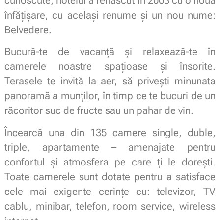
cunoscute, hotelul a renăscut în 2003 cu o nouă
înfăţişare, cu acelaşi renume şi un nou nume:
Belvedere.
Bucură-te de vacanţă şi relaxează-te în
camerele noastre spaţioase şi însorite.
Terasele te invită la aer, să priveşti minunata
panoramă a munţilor, în timp ce te bucuri de un
răcoritor suc de fructe sau un pahar de vin.
Încearcă una din 135 camere single, duble,
triple, apartamente – amenajate pentru
confortul şi atmosfera pe care ţi le doreşti.
Toate camerele sunt dotate pentru a satisface
cele mai exigente cerinţe cu: televizor, TV
cablu, minibar, telefon, room service, wireless