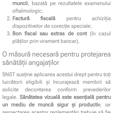
muncii
, bazată pe rezultatele examenului
oftalmologic;
Factură fiscală
pentru achiziția
dispozitivelor de corecție speciale;
Bon fiscal sau extras de cont
(în cazul
plăților prin virament bancar).
O măsură necesară pentru protejarea
sănătății angajaților
SNST susține aplicarea acestui drept pentru toți
lucrătorii eligibili și încurajează membrii să
solicite decontarea conform prevederilor
legale.
Sănătatea vizuală este esențială pentru
un mediu de muncă sigur și productiv
, iar
respectarea acestor reglementări trebuie să fie