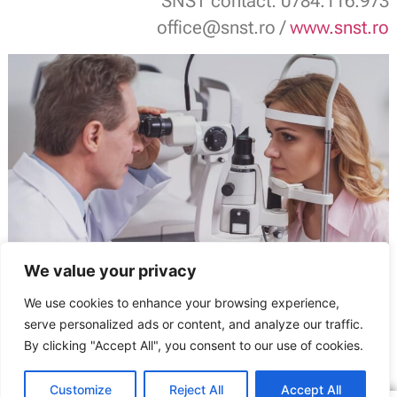
SNST contact: 0784.116.973
office@snst.ro /
www.snst.ro
We value your privacy
We use cookies to enhance your browsing experience,
serve personalized ads or content, and analyze our traffic.
Sindicatul Național Sport și Tineret: HG nr. 64/2025 – Norme de aplicare
By clicking "Accept All", you consent to our use of cookies.
ARTICOLUL ANTERIOR
ARTICOLUL URMĂTOR
Decontarea ochelarilor de vedere – un drept al angajaților
SNST a înregistrat un nou Contract / Acord colectiv de muncă la ITM Brașov
Customize
Reject All
Accept All