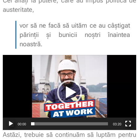
Cei aflați la putere, care au impus politica de
austeritate,
vor să ne facă să uităm ce au câștigat
părinții și bunicii noștri înaintea
noastră.
Player
video
00:00
03:20
Astăzi, trebuie să continuăm să luptăm pentru