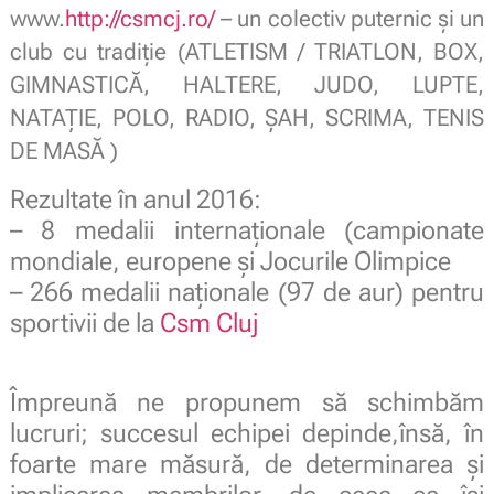
www.
http://csmcj.ro/
– un colectiv puternic şi un
club cu tradiţie (ATLETISM / TRIATLON, BOX,
GIMNASTICĂ, HALTERE, JUDO, LUPTE,
NATAŢIE, POLO, RADIO, ŞAH, SCRIMA, TENIS
DE MASĂ )
Rezultate în anul 2016:
– 8 medalii internaţionale (campionate
mondiale, europene şi Jocurile Olimpice
– 266 medalii naţionale (97 de aur) pentru
sportivii de la
Csm Cluj
Împreună ne propunem să schimbăm
lucruri; succesul echipei depinde,însă, în
foarte mare măsură, de determinarea şi