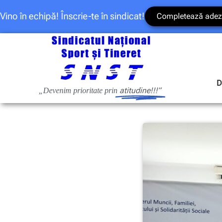
Vino în echipă! Înscrie-te în sindicat!
Completează adez
D
atitudine!!!”
„Devenim prioritate prin