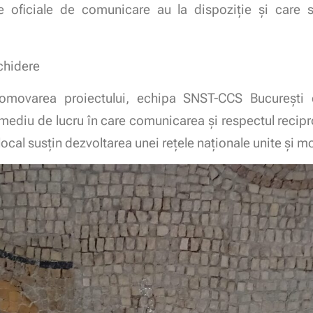
e oficiale de comunicare au la dispoziție și care su
chidere
omovarea proiectului, echipa SNST-CCS București co
i mediu de lucru în care comunicarea și respectul recipro
local susțin dezvoltarea unei rețele naționale unite și 