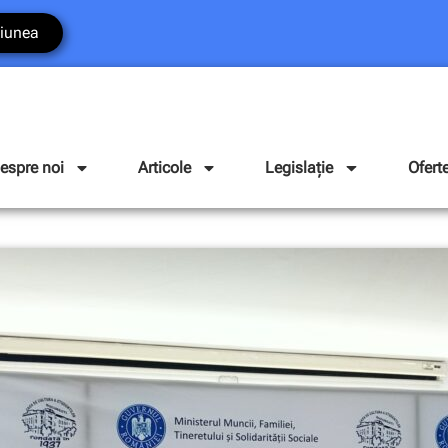
iunea
espre noi
Articole
Legislație
Ofert