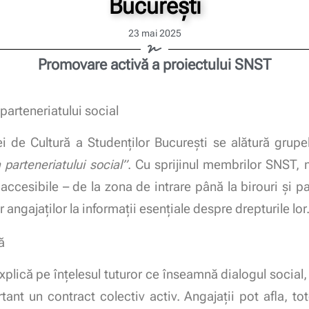
București
23 mai 2025
Promovare activă a proiectului SNST
arteneriatului social
de Cultură a Studenților București se alătură grupel
parteneriatului social”
. Cu sprijinul membrilor SNST, m
i accesibile – de la zona de intrare până la birouri și p
r angajaților la informații esențiale despre drepturile lor
ă
e explică pe înțelesul tuturor ce înseamnă dialogul soci
tant un contract colectiv activ. Angajații pot afla, t