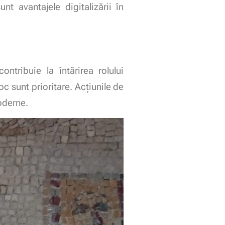
nt avantajele digitalizării în
ntribuie la întărirea rolului
c sunt prioritare. Acțiunile de
moderne.