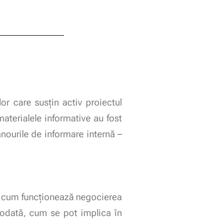
or care susțin activ proiectul
aterialele informative au fost
anourile de informare internă –
.
al, cum funcționează negocierea
otodată, cum se pot implica în