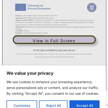
View in Full Screen
We value your privacy
We use cookies to enhance your browsing experience,
serve personalized ads or content, and analyze our traffic.
Sindicatul Național Sport și Tineret: CONFERINŢĂ DIALOG SOCIAL
By clicking "Accept All", you consent to our use of cookies.
ARTICOLUL ANTERIOR
ARTICOLUL URMĂTOR
SNST a obținut reprezentativitatea la alte trei unități
SNST – Federația Română de Gimnastică / CCM 2024-2026
Customize
Reject All
Accept All