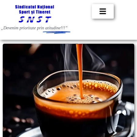
„Devenim prioritate prin
atitudine!!!”