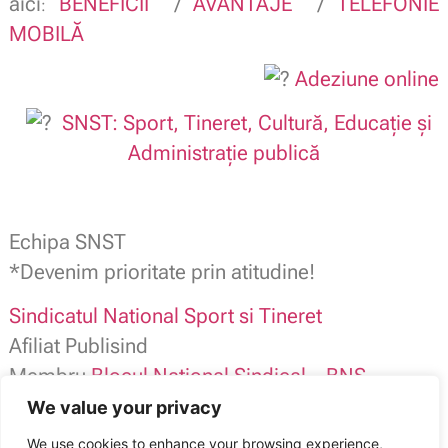
aici
BENEFICII
/
AVANTAJE
/
TELEFONIE
:
MOBILĂ
Adeziune online
SNST: Sport, Tineret, Cultură, Educație și
Administrație publică
Echipa SNST
*Devenim prioritate prin atitudine!
Sindicatul National Sport si Tineret
Afiliat Publisind
Membru
Blocul National Sindical – BNS –
We value your privacy
SNST contact: 0784.116.973
We use cookies to enhance your browsing experience,