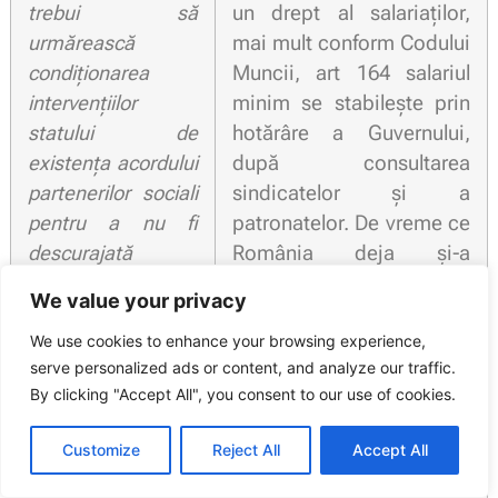
trebui să
un drept al salariaților,
urmărească
mai mult conform Codului
condiţionarea
Muncii, art 164 salariul
intervenţiilor
minim se stabilește prin
statului de
hotărâre a Guvernului,
existenţa acordului
după consultarea
partenerilor sociali
sindicatelor și a
pentru a nu fi
patronatelor. De vreme ce
descurajată
România deja și-a
asocierea
asumat prin legile
We value your privacy
angajatorilor şi
naționale astfel de
We use cookies to enhance your browsing experience,
implicarea
obligații nu vedem de ce
serve personalized ads or content, and analyze our traffic.
acestora în
Guvernul sugerează că
By clicking "Accept All", you consent to our use of cookies.
negocierea
abordarea proiectului de
colectivă.”
directivăce contravine
Customize
Reject All
Accept All
legislației și practicilor
deja existente în