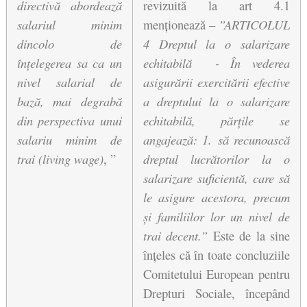
directivă abordează 
revizuită la art 4.1 
salariul minim 
menționează – 
”
ARTICOLUL 
dincolo de 
4 Dreptul la o salarizare 
înțelegerea sa ca un 
echitabilă  - În vederea 
nivel salarial de 
asigurării exercitării efective 
bază, mai degrabă 
a dreptului la o salarizare 
din perspectiva unui 
echitabilă, părțile se 
salariu minim de 
angajează: 1. să recunoască 
trai (living wage)
, ”
dreptul lucrătorilor la o 
salarizare suficientă, 
care să 
le asigure acestora, precum 
și familiilor lor un nivel de 
trai decent.”
 Este de la sine 
înțeles că în toate concluziile 
Comitetului European pentru 
Drepturi Sociale, începând 