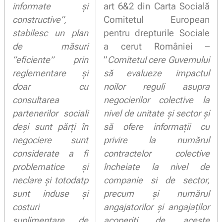
informate și
art 6&2 din Carta Socială
constructive”,
Comitetul European
stabilesc un plan
pentru drepturile Sociale
de măsuri
a cerut României –
”eficiente” prin
”
Comitetul cere Guvernului
reglementare și
să evalueze impactul
doar cu
noilor reguli asupra
consultarea
negocierilor colective la
partenerilor sociali
nivel de unitate și sector și
deși sunt părți în
să ofere informații cu
negociere sunt
privire la numărul
considerate a fi
contractelor colective
problematice și
încheiate la nivel de
neclare și totodatp
companie si de sector,
sunt induse și
precum și numărul
costuri
angajatorilor și angajaților
suplimentare de
acoperiți de aceste