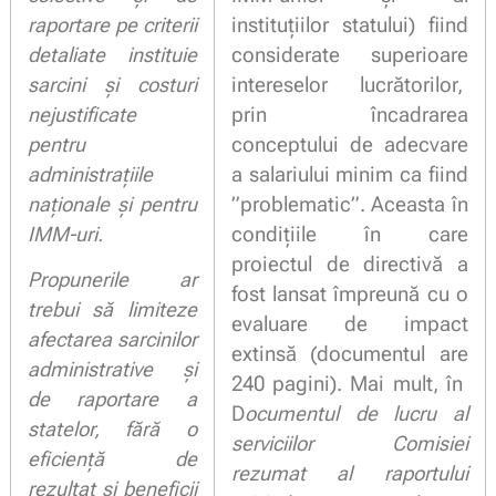
raportare pe criterii
instituțiilor statului) fiind
detaliate instituie
considerate superioare
sarcini și costuri
intereselor lucrătorilor,
nejustificate
prin încadrarea
pentru
conceptului de adecvare
administrațiile
a salariului minim ca fiind
naționale și pentru
”problematic”. Aceasta în
IMM-uri.
condițiile în care
proiectul de directivă a
Propunerile ar
fost lansat împreună cu o
trebui să limiteze
evaluare de impact
afectarea sarcinilor
extinsă (documentul are
administrative și
240 pagini). Mai mult, în
de raportare a
D
ocumentul de lucru al
statelor, fără o
serviciilor Comisiei
eficienţă de
rezumat al raportului
rezultat şi beneficii