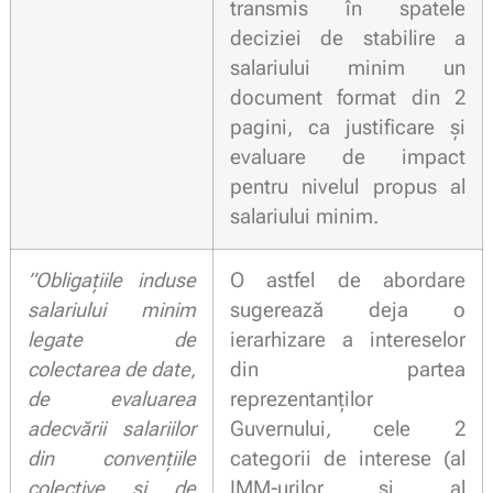
transmis în spatele
deciziei de stabilire a
salariului minim un
document format din 2
pagini, ca justificare și
evaluare de impact
pentru nivelul propus al
salariului minim.
”Obligațiile induse
O astfel de abordare
salariului minim
sugerează deja o
legate de
ierarhizare a intereselor
colectarea de date,
din partea
de evaluarea
reprezentanților
adecvării salariilor
Guvernului
,
cele 2
din convențiile
categorii de interese (al
colective și de
IMM-urilor și al