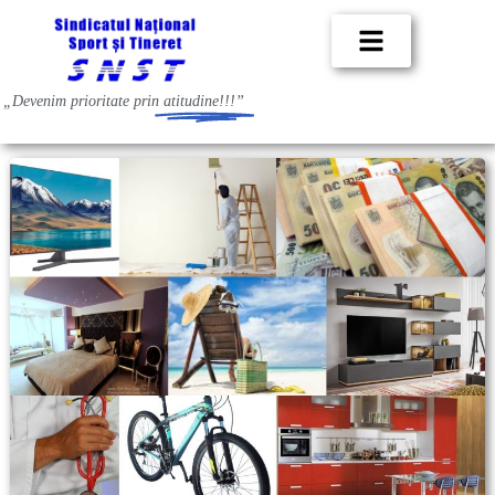
„Devenim prioritate prin
atitudine!!!”