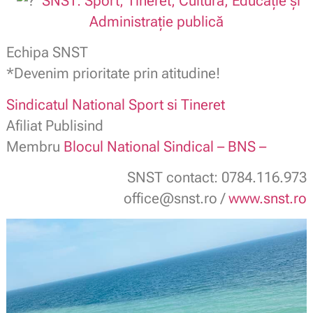
SNST: Sport, Tineret, Cultură, Educație și
Administrație publică
Echipa SNST
*Devenim prioritate prin atitudine!
Sindicatul National Sport si Tineret
Afiliat Publisind
Membru
Blocul National Sindical – BNS –
SNST contact: 0784.116.973
office@snst.ro /
www.snst.ro