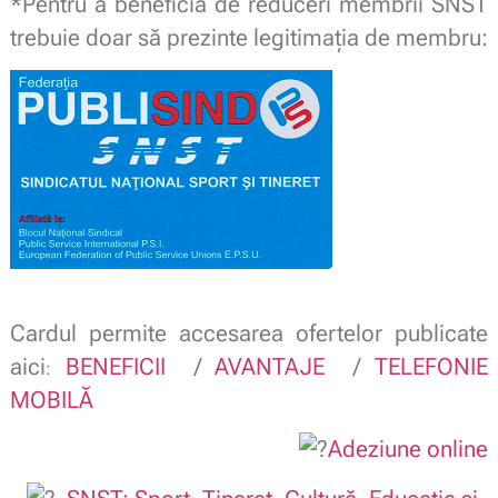
*Pentru a beneficia de reduceri membrii SNST
trebuie doar să prezinte legitimaţia de membru:
Cardul permite accesarea ofertelor publicate
aici
BENEFICII
/
AVANTAJE
/
TELEFONIE
:
MOBILĂ
Adeziune online