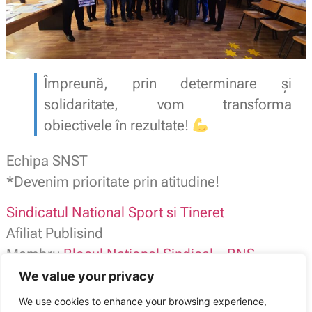
Împreună, prin determinare și
solidaritate, vom transforma
obiectivele în rezultate!
Echipa SNST
*Devenim prioritate prin atitudine!
Sindicatul National Sport si Tineret
Afiliat Publisind
Membru
Blocul National Sindical – BNS –
We value your privacy
SNST contact: 0784.116.973
We use cookies to enhance your browsing experience,
office@snst.ro /
www.snst.ro