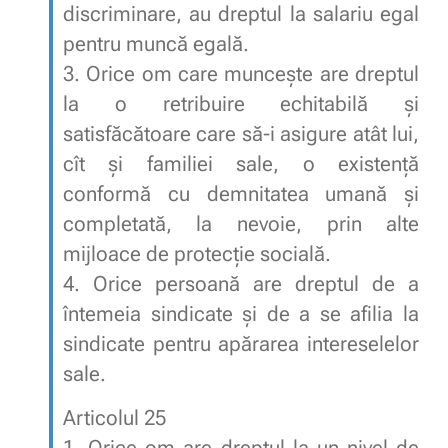
discriminare, au dreptul la salariu egal
pentru muncă egală.
3. Orice om care munceşte are dreptul
la o retribuire echitabilă şi
satisfăcătoare care să-i asigure atât lui,
cît şi familiei sale, o existenţă
conformă cu demnitatea umană şi
completată, la nevoie, prin alte
mijloace de protecţie socială.
4. Orice persoană are dreptul de a
întemeia sindicate şi de a se afilia la
sindicate pentru apărarea intereselelor
sale.
Articolul 25
1. Orice om are dreptul la un nivel de