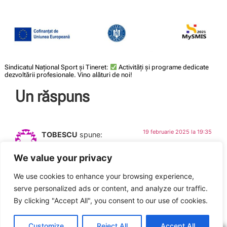
Sindicatul Național Sport și Tineret:
Activități și programe dedicate
dezvoltării profesionale. Vino alături de noi!
Un răspuns
19 februarie 2025 la 19:35
TOBESCU
spune:
We value your privacy
Cate ore de curs sunt alocate fiecarei sectiuni? Cursurile
cu prezenta fizica unde se tin si cand incep?
We use cookies to enhance your browsing experience,
serve personalized ads or content, and analyze our traffic.
By clicking "Accept All", you consent to our use of cookies.
ARTICOLUL ANTERIOR
ARTICOLUL URMĂTOR
Restaurant Casa Românească ATENEU – partener SNST
Piața muncii în administrația publică / sport și tineret – tendințe și perspective. Studiu SNST
Customize
Reject All
Accept All