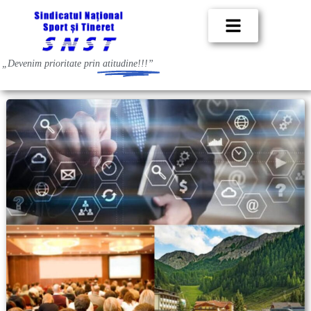
„Devenim prioritate prin
atitudine!!!”