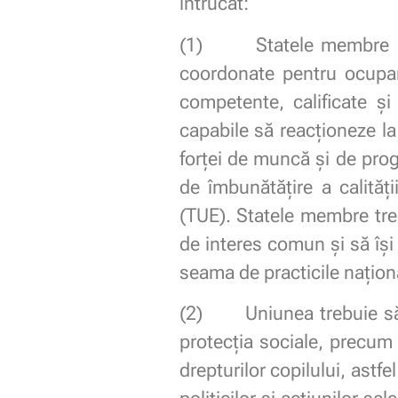
întrucât:
(1) Statele membre și Un
coordonate pentru ocupar
competente, calificate și
capabile să reacționeze la
forței de muncă și de prog
de îmbunătățire a calități
(TUE). Statele membre tre
de interes comun și să își
seama de practicile naționa
(2) Uniunea trebuie să co
protecția sociale, precum ș
drepturilor copilului, astf