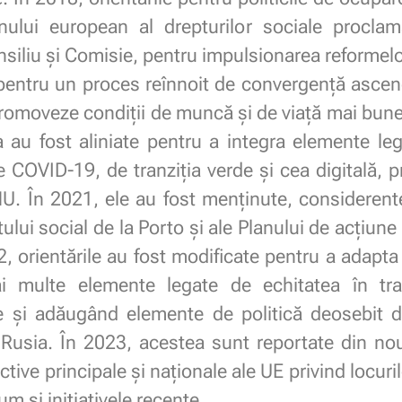
ilonului european al drepturilor sociale proc
iliu și Comisie, pentru impulsionarea reformelor 
 pentru un proces reînnoit de convergență ascend
 promoveze condiții de muncă și de viață mai bun
 au fost aliniate pentru a integra elemente leg
COVID-19, de tranziția verde și cea digitală, p
NU. În 2021, ele au fost menținute, considerente
ului social de la Porto și ale Planului de acțiune
22, orientările au fost modificate pentru a adapta
multe elemente legate de echitatea în tra
ente și adăugând elemente de politică deosebit 
e Rusia. În 2023, acestea sunt reportate din no
ective principale și naționale ale UE privind loc
m și inițiativele recente.