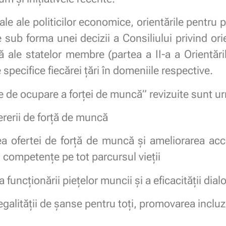
ale ale politicilor economice, orientările pentru p
ub forma unei decizii a Consiliului privind orien
ale statelor membre (partea a II-a a Orientăril
pecifice fiecărei țări în domeniile respective.
ile de ocupare a forței de muncă” revizuite sunt u
ererii de forță de muncă
ea ofertei de forță de muncă și ameliorarea acc
 competențe pe tot parcursul vieții
funcționării piețelor muncii și a eficacității dial
galității de șanse pentru toți, promovarea incluz