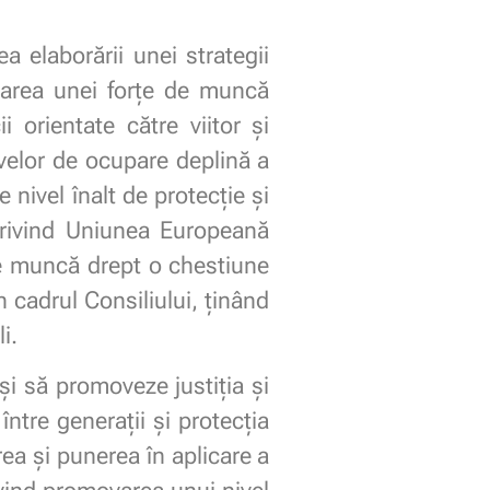
elaborării unei strategii
varea unei forțe de muncă
 orientate către viitor și
ivelor de ocupare deplină a
nivel înalt de protecție și
l privind Uniunea Europeană
de muncă drept o chestiune
 cadrul Consiliului, ținând
i.
i să promoveze justiția și
între generații și protecția
rea și punerea în aplicare a