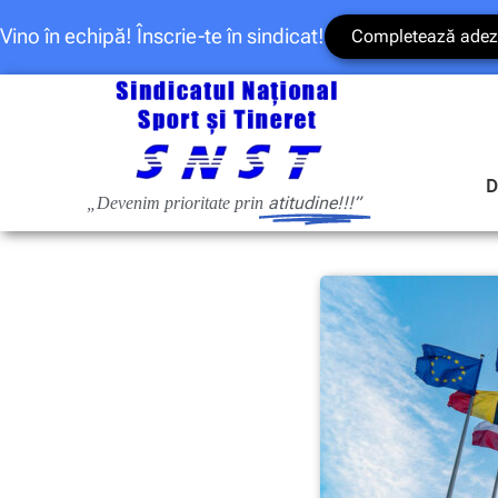
Vino în echipă! Înscrie-te în sindicat!
Completează adez
D
atitudine!!!”
„Devenim prioritate prin