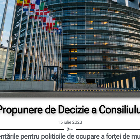
Propunere de Decizie a Consiliulu
15 iulie 2023
ntările pentru politicile de ocupare a forței de 