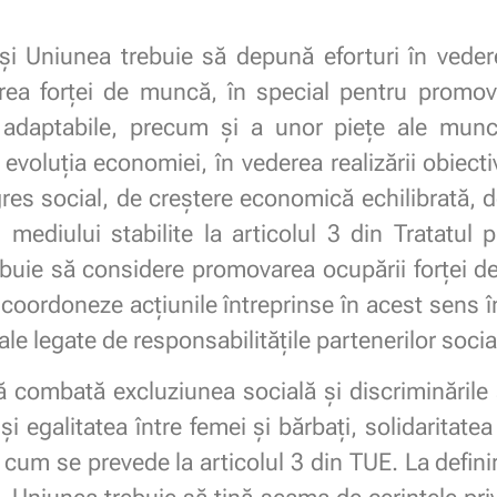
iunea trebuie să depună eforturi în vederea 
ea forței de muncă, în special pentru promo
 adaptabile, precum și a unor piețe ale muncii
 evoluția economiei, în vederea realizării obiect
res social, de creștere economică echilibrată, de 
i mediului stabilite la articolul 3 din Tratatu
buie să considere promovarea ocupării forței 
 coordoneze acțiunile întreprinse în acest sens în
le legate de responsabilitățile partenerilor social
mbată excluziunea socială și discriminările ș
i egalitatea între femei și bărbați, solidaritatea 
el cum se prevede la articolul 3 din TUE. La defini