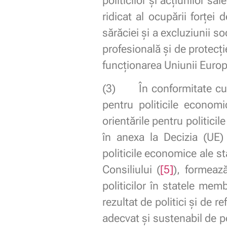
politicilor și acțiunilor s
ridicat al ocupării forțe
sărăciei și a excluziunii s
profesională și de protecți
funcționarea Uniunii Euro
(3) În conformitate cu T
pentru politicile econom
orientările pentru politici
în anexa la Decizia (UE)
politicile economice ale 
Consiliului (
[5]
), formeaz
politicilor în statele me
rezultat de politici și de
adecvat și sustenabil de p