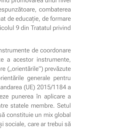
rivind promovarea unui nivel
orespunzătoare, combaterea
icat de educație, de formare
colul 9 din Tratatul privind
instrumente de coordonare
te a acestor instrumente,
re („orientările”) prevăzute
rientările generale pentru
omandarea (UE) 2015/1184 a
deze punerea în aplicare a
ntre statele membre. Setul
să constituie un mix global
 sociale, care ar trebui să