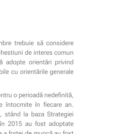
embre trebuie să considere
 chestiuni de interes comun
ă adopte orientări privind
ile cu orientările generale
entru o perioadă nedefinită,
e întocmite în fiecare an.
, stând la baza Strategiei
 în 2015 au fost adoptate
re a forței de muncă au fost