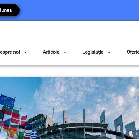
iunea
espre noi
Articole
Legislație
Ofert