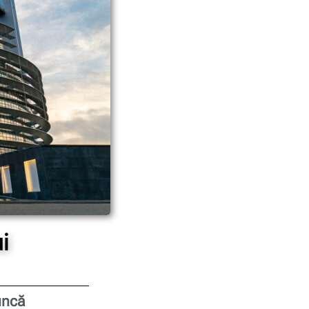
i
muncă