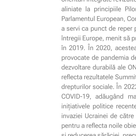
aliniate la principiile P
Parlamentul European, Cons
a servi ca punct de reper
întregii Europe, menit să
în 2019. În 2020, acestea
provocate de pandemia de 
dezvoltare durabilă ale O
reflecta rezultatele Summit
drepturilor sociale. În 20
COVID-19, adăugând mai 
inițiativele politice rec
invaziei Ucrainei de cătr
pentru a reflecta noile obi
și reducerea sărăciei, precu