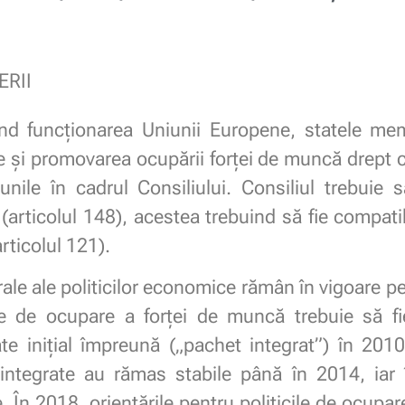
RII
vind funcționarea Uniunii Europene, statele m
ce și promovarea ocupării forței de muncă drept
unile în cadrul Consiliului. Consiliul trebuie s
articolul 148), acestea trebuind să fie compatib
rticolul 121).
rale ale politicilor economice rămân în vigoare p
cile de ocupare a forței de muncă trebuie să fi
ate inițial împreună („pachet integrat”) în 2010
 integrate au rămas stabile până în 2014, iar
te. În 2018, orientările pentru politicile de ocupa