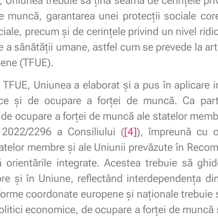
ale, Uniunea trebuie să țină seama de cerințele p
i de muncă, garantarea unei protecții sociale c
ociale, precum și de cerințele privind un nivel rid
e a sănătății umane, astfel cum se prevede la arti
pene (TFUE).
FUE, Uniunea a elaborat și a pus în aplicare 
ice și de ocupare a forței de muncă. Ca par
le de ocupare a forței de muncă ale statelor memb
 2022/2296 a Consiliului (
[4]
), împreună cu o
statelor membre și ale Uniunii prevăzute în Rec
ă orientările integrate. Acestea trebuie să ghi
mbre și în Uniune, reflectând interdependența di
 reforme coordonate europene și naționale trebuie 
olitici economice, de ocupare a forței de muncă și