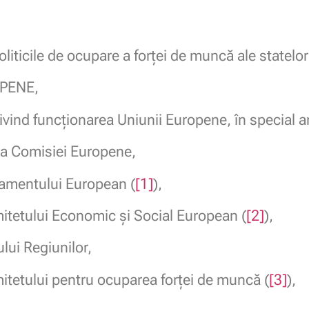
politicile de ocupare a forței de muncă ale statel
PENE,
ivind funcționarea Uniunii Europene, în special ar
a Comisiei Europene,
lamentului European (
[1]
),
itetului Economic și Social European (
[2]
),
ui Regiunilor,
itetului pentru ocuparea forței de muncă (
[3]
),