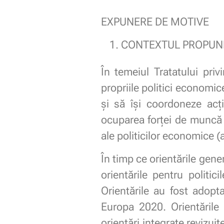
EXPUNERE DE MOTIVE
CONTEXTUL PROPUNE
În temeiul Tratatului pri
propriile politici economi
și să își coordoneze acți
ocuparea forței de muncă (
ale politicilor economice (a
În timp ce orientările gene
orientările pentru politi
Orientările au fost adopt
Europa 2020. Orientările
orientări integrate revizui