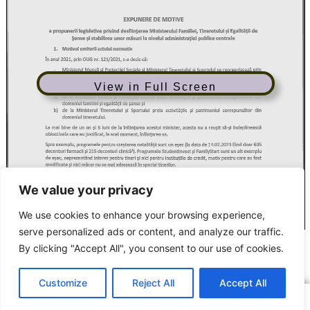
View in Full Screen
We value your privacy
We use cookies to enhance your browsing experience,
serve personalized ads or content, and analyze our traffic.
Sindicatul Național Sport și Tineret: Desfiinţarea Ministerului Familiei,
Tineretului şi Egalităţii de Şanse (propunere legislativă)
By clicking "Accept All", you consent to our use of cookies.
ARTICOLUL ANTERIOR
ARTICOLUL URMĂTOR
Legea salarizării unitare prinde contur
Întrunire a membrilor SNST- DJST Constanța
Customize
Reject All
Accept All
Copyright © 2016 – 2026 SNST
Sindicatul Național Sport și Tineret