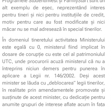
Programele Studentinvest şi FamilyStart sunt un
alt exemplu de eşec, neprezentând interes
pentru tineri şi nici pentru instituţiile de credit,
motiv pentru care au fost modificate şi nici
măcar nu se mal adresează în special tinerilor.
În domeniul tineretului activitatea Ministerului
este egală cu 0, ministerul fiind implicat în
dosare de corupţie cu este cel al patrimoniulul
UTC, unde procurorii acuză ministerul că nu a
întreprins niciun demers pentru punerea în
aplicare a Legii nr. 146/2002. Deşi acest
minister se lăuda cu „deblocarea” legii tinerilor,
în realitate prin amendamentele promovate şi
susţinute de acest minister, cu dedicație pentru
anumite grupuri de interese aflate acum în faţa