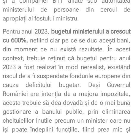
şi a companiel BTT aflate sub autoritatea
ministerului de persoane din cercul de
apropiați ai fostului ministru.
Pentru anul 2023,
bugetul ministerului a crescut
cu 600%,
nefiind clar pe ce se duc aceşti bani,
din moment ce nu există rezultate. În acest
context, trebuie reţinut că bugetul pentru anul
2023 a fost realizat în mod nerealist, existând
riscul de a fi suspendate fondurile europene din
cauza deficitului bugetar. Deşi Guvernul
României are intențla de a majora impozitele,
acesta trebuie să dea dovadă şi de o mai buna
gestionare a banului public, prin eliminarea
cheltuielilor Inutile precum un minister care nu
îşi poate îndeplini funcţiile, fiind prea mic şi