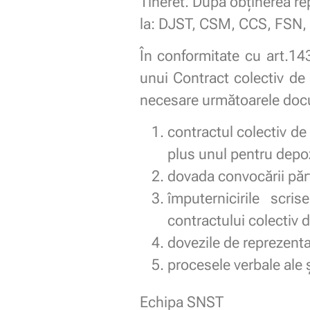
Tineret. După obținerea rep
la: DJST, CSM, CCS, FSN, 
În conformitate cu art.14
unui Contract colectiv de
necesare următoarele do
contractul colectiv de
plus unul pentru depoz
dovada convocării părţi
împuternicirile scri
contractului colectiv
dovezile de reprezentat
procesele verbale ale 
Echipa SNST