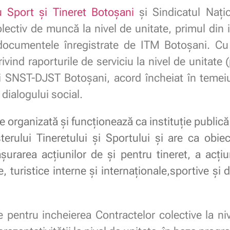
u Sport şi Tineret Botoşani
și Sindicatul Nați
ectiv de muncă la nivel de unitate, primul din is
, documentele înregistrate de ITM Botoșani. Cu
ivind raporturile de serviciu la nivel de unitate (
 SNST-DJST Botoșani, acord încheiat în temeiul 
dialogului social.
e organizată şi funcţionează ca instituţie publică
erului Tineretului și Sportului şi are ca obiec
urarea acţiunilor de şi pentru tineret, a acţiuni
e, turistice interne şi internaţionale,sportive ş
pentru incheierea Contractelor colective la nive