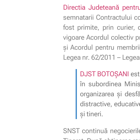
Directia Judeteană pentr
semnatarii Contractului col
fost primite, prin curier
vigoare Acordul colectiv pr
și Acordul pentru membrii
Legea nr. 62/2011 – Legea 
DJST BOTOȘANI
est
în subordinea Minist
organizarea şi desfăş
distractive, educativ
şi tineri.
SNST continuă negocierile 