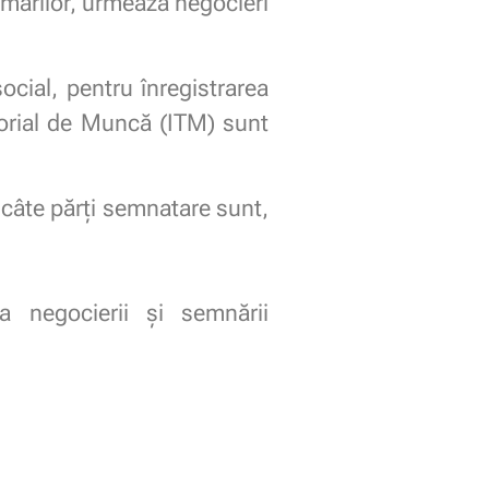
ramărilor, urmează negocieri
cial, pentru înregistrarea
torial de Muncă (ITM) sunt
 câte părţi semnatare sunt,
ea negocierii şi semnării