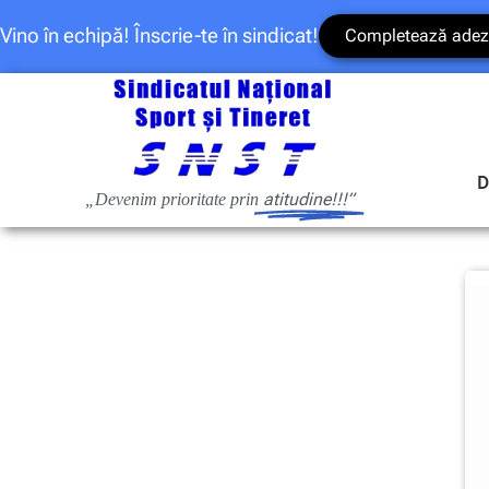
Vino în echipă! Înscrie-te în sindicat!
Completează adez
D
atitudine!!!”
„Devenim prioritate prin