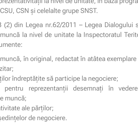
rezentativității la nivel de unitate, în baza prog
CSU, CSN și celelalte grupe SNST.
3 (2) din Legea nr.62/2011 – Legea Dialogului so
 muncă la nivel de unitate la Inspectoratul Teri
cumente:
 muncă, în original, redactat în atâtea exemplare
itar;
lor îndreptăţite să participe la negociere;
se pentru reprezentanţii desemnaţi în veder
 de muncă;
ivitate ale părţilor;
ședințelor de negociere.