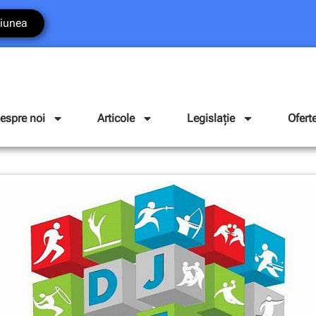
iunea
espre noi
Articole
Legislație
Ofert