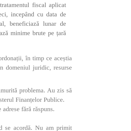
ratamentul fiscal aplicat
eci, incepând cu
data
de
al, beneficiază lunar de
ază minime brute pe țară
ordonații, în timp ce aceștia
în domeniul juridic, resurse
lămurită problema. Au zis să
terul Finanțelor Publice.
 adrese fără răspuns.
nd se acordă. Nu am primit