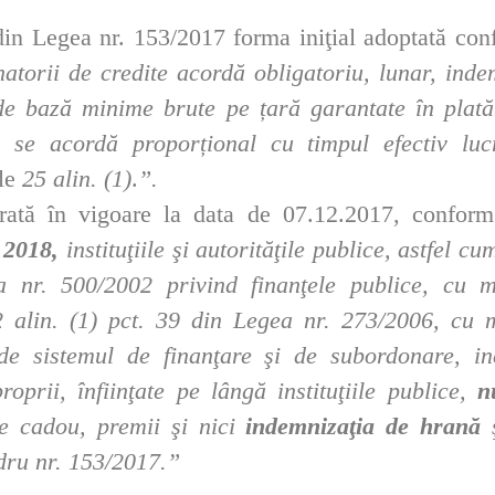
 din Legea nr. 153/2017 forma iniţial adoptată con
natorii de credite acordă obligatoriu, lunar, inde
de bază minime brute pe țară garantate în plat
1) se acordă proporțional cu timpul efectiv lu
ile
25 alin. (1)
.
”.
ată în vigoare la data de 07.12.2017, conform
 2018,
instituţiile şi autorităţile publice, astfel cu
 nr. 500/2002 privind finanţele publice, cu mo
 2 alin. (1) pct. 39 din Legea nr. 273/2006, cu m
 de sistemul de finanţare şi de subordonare, incl
roprii, înfiinţate pe lângă instituţiile publice,
n
te cadou, premii şi nici
indemnizaţia de hrană
dru nr. 153/2017.”