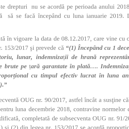
te drepturi nu se acordă pe perioada anului 2018
ază să se facă începând cu luna ianuarie 2019.
ă în vigoare la data de 08.12.2017, care vine cu o 
nr. 153/2017 şi prevede că
“(1) Începând cu 1 dece
toriu, lunar, indemniza
ț
ii de hrană reprezent
me brute pe
ț
ară garantate în plată…. Indemnizaț
roporțional cu timpul efectiv lucrat în luna a
)
.
”
cventă OUG nr. 90/2017, astfel încât a susţine c
pentru luna decembrie 2018, contravine normelor 
odificată, completată de subsecventa OUG nr. 91/
1) şi (2) din legea nr. 153/2017 se acordă proporţi