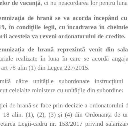
elor de vacanță
, ci nu neacordarea lor pentru lun
emnizaţia de hrană se va acorda începând cu
9, în condiţiile legii, cu încadrarea în cheltui
ării acesteia va reveni ordonatorului de credite.
emnizația de hrană reprezintă venit din sala
ariale realizate în luna în care se acordă angaja
 art 78 alin (1) din Legea 227/2015.
ită către unitățile subordonate instrucțiuni 
ut celelalte ministere cu unitățile din subordine:
iei
de
hrană
se
face
prin
decizie a ordonatorului d
 18 alin. (1), (2), (3) și (4)
din
Ordonanța de urg
etarea Legii-cadru nr. 153/2017
privind
salarizar