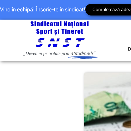
Vino în echipă! Înscrie-te în sindicat!
Completează adez
D
atitudine!!!”
„Devenim prioritate prin