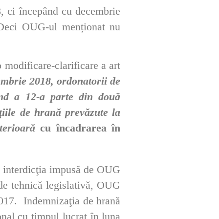
, ci începând cu decembrie
 Deci OUG-ul menționat nu
modificare-clarificare a art
mbrie 2018, ordonatorii de
ând a 12-a parte din două
iile de hrană prevăzute la
nterioară
cu încadrarea în
ă interdicţia impusă de OUG
de tehnică legislativă, OUG
2017. Indemnizaţia de hrană
onal cu timpul lucrat în luna