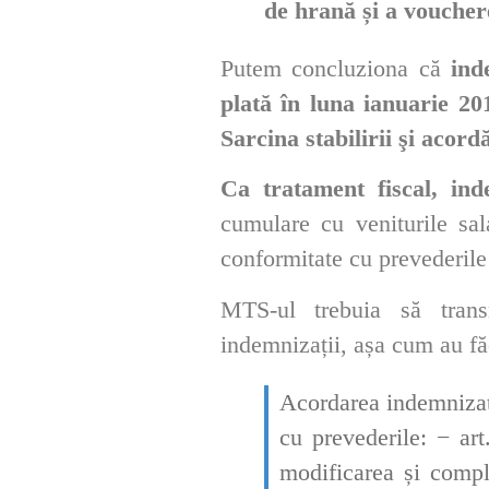
de hrană și a voucher
Putem concluziona că
ind
plată în luna ianuarie 201
Sarcina stabilirii şi acord
Ca tratament fiscal, ind
cumulare cu veniturile sal
conformitate cu prevederile
MTS-ul trebuia să transm
indemnizații, așa cum au făc
Acordarea
indemnizaț
cu prevederile: − art.
modificarea și compl