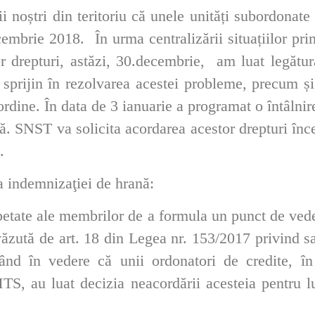
 noștri din teritoriu că unele unități subordonat
mbrie 2018. În urma centralizării situațiilor primi
or drepturi, astăzi, 30.decembrie, am luat legătura
 sprijin în rezolvarea acestei probleme, precum și
bordine.
În data de 3 ianuarie a programat o întâlni
dă. SNST va solicita acordarea acestor drepturi î
.
a indemnizaţiei de hrană:
epetate ale membrilor de a formula un punct de vede
ăzută de art. 18 din Legea nr. 153/2017 privind sal
ând în vedere că unii ordonatori de credite, în
TS, au luat decizia neacordării acesteia pentru