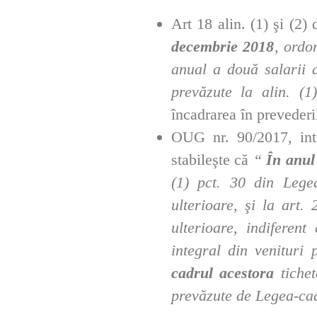
Art 18 alin. (1) şi (2)
decembrie 2018
, ordo
anual a două salarii 
prevăzute la alin. (
încadrarea în preveder
OUG nr. 90/2017, intr
stabileşte că
“
În anul
(1) pct. 30 din Legea
ulterioare, şi la art.
ulterioare, indiferent
integral din venituri p
cadrul acestora
tiche
prevăzute de Legea-ca