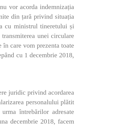
e nu vor acorda indemnizația
te din țară privind situația
 cu ministrul tineretului și
 transmiterea unei circulare
re în care vom prezenta toate
ncepând cu 1 decembrie 2018,
re juridic privind acordarea
arizarea personalului plătit
 urma întrebărilor adresate
 luna decembrie 2018, facem