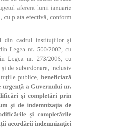
getul aferent lunii ianuarie
 cu plata efectivă, conform
in cadrul instituţiilor şi
0 din Legea nr. 500/2002, cu
 din Legea nr. 273/2006, cu
e şi de subordonare, inclusiv
ituţiile publice,
beneficiază
e urgenţă a Guvernului nr.
ficări şi completări prin
cum şi de indemnizaţia de
ificările şi completările
ții acordării indemnizației