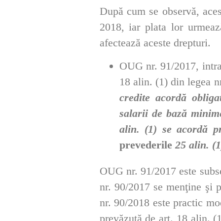
După cum se observă, aces
2018, iar plata lor urme
afectează aceste drepturi.
OUG nr. 91/2017, intrat
18 alin. (1) din legea 
credite acordă
obliga
salarii de bază mini
alin. (1) se acordă p
prevederile
25 alin. (1
OUG nr. 91/2017 este subse
nr. 90/2017 se menţine şi 
nr. 90/2018 este practic m
prevăzută de art. 18 alin. (