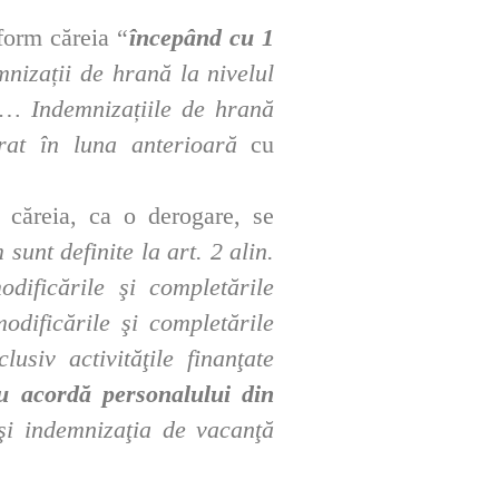
form căreia “
începând cu 1
mnizații de hrană la nivelul
ă… Indemnizațiile de hrană
crat în luna anterioară
cu
 căreia, ca o derogare, se
m sunt definite la art. 2 alin.
dificările şi completările
odificările şi completările
usiv activităţile finanţate
u acordă personalului din
şi indemnizaţia de vacanţă