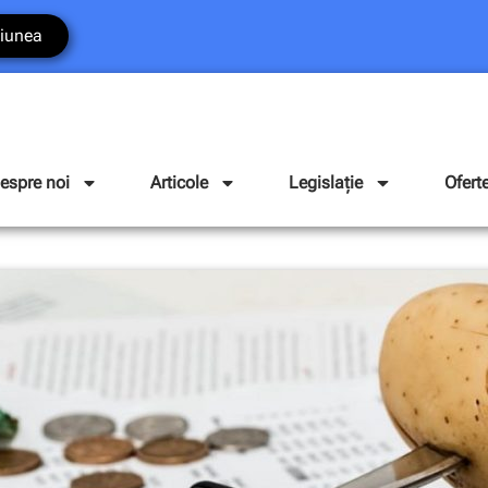
iunea
espre noi
Articole
Legislație
Ofert