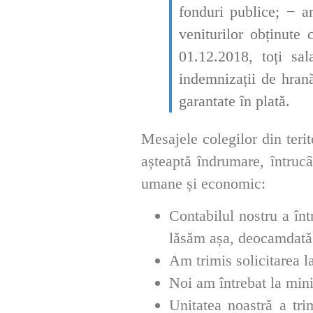
fonduri publice; − a
veniturilor obținute
01.12.2018, toți sal
indemnizații de hran
garantate în plată.
Mesajele colegilor din terit
așteaptă îndrumare, întrucâ
umane și economic:
Contabilul nostru a înt
lăsăm așa, deocamdată 
Am trimis solicitarea l
Noi am întrebat la mini
Unitatea noastră a tr