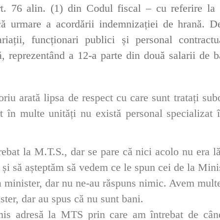
rt. 76 alin. (1) din Codul fiscal – cu referire
la
t
că
urmare a acordării indemnizației de hrană. D
ariații,
funcționari
publici și personal contractu
ă, reprezentând a 12-a
parte
din două salarii de b
oriu arată lipsa de respect cu care sunt tratați sub
t în multe unități nu există personal specializat 
rebat la M.T.S., dar se pare că nici acolo nu era 
și să așteptăm să vedem ce le spun cei de la Minis
a minister, dar nu ne-au răspuns nimic. Avem multe
ster, dar au spus că nu sunt bani.
imis adresă la MTS prin care am întrebat de câ