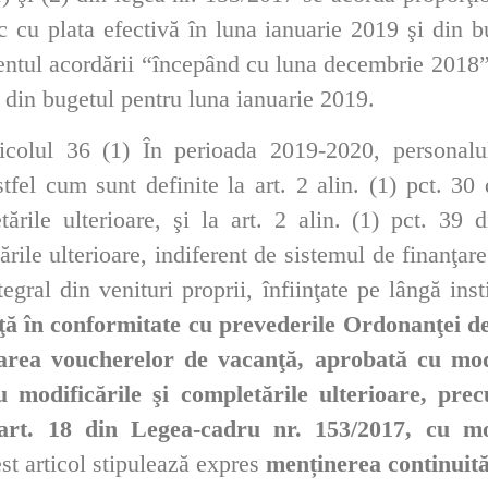
 cu plata efectivă în luna ianuarie 2019 şi din bu
entul acordării “începând cu luna decembrie 2018”,
, din bugetul pentru luna ianuarie 2019.
colul 36 (1) În perioada 2019-2020, personalul d
astfel cum sunt definite la art. 2 alin. (1) pct. 3
tările ulterioare, şi la art. 2 alin. (1) pct. 39
ările ulterioare, indiferent de sistemul de finanţar
ntegral din venituri proprii, înfiinţate pe lângă inst
ă în conformitate cu prevederile Ordonanţei d
area voucherelor de vacanţă, aprobată cu modi
u modificările şi completările ulterioare, pre
rt. 18 din Legea-cadru nr. 153/2017, cu mod
st articol stipulează expres
menținerea continuită