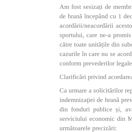
Am fost sesizați de membrii
de hrană începând cu 1 dece
acordării/neacordării acest
sportului, care ne-a promis
către toate unitățile din su
cazurile în care nu se acor
conform prevederilor legale
Clarificări privind acordare
Ca urmare a solicitărilor r
indemnizaţiei de hrană prev
din fonduri publice și, av
serviciului economic din M
următoarele precizări: