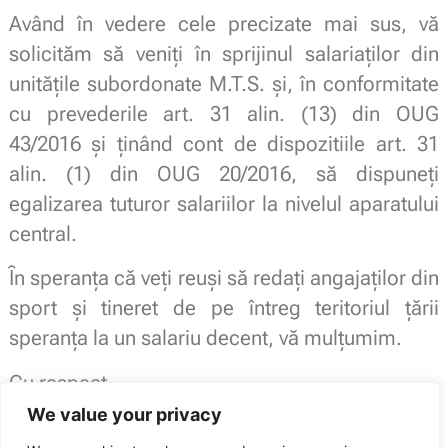
Având în vedere cele precizate mai sus, vă
solicităm să veniţi în sprijinul salariaţilor din
unităţile subordonate M.T.S. şi, în conformitate
cu prevederile art. 31 alin. (13) din OUG
43/2016 şi ţinând cont de dispozitiile art. 31
alin. (1) din OUG 20/2016, să dispuneţi
egalizarea tuturor salariilor la nivelul aparatului
central.
Ȋn speranţa că veţi reuşi să redaţi angajaţilor din
sport şi tineret de pe întreg teritoriul ţării
speranţa la un salariu decent, vă mulţumim.
Cu respect,
Andy Nagy – Preşedinte
We value your privacy
Sindicatul Naţional Sport şi Tineret